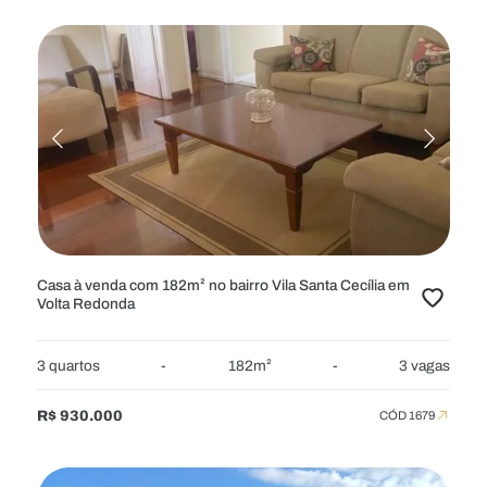
Casa à venda com 182m² no bairro Vila Santa Cecília em
Volta Redonda
3 quartos
-
182m²
-
3 vagas
R$ 930.000
CÓD 1679