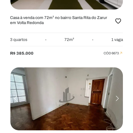
Casa à venda com 72m² no bairro Santa Rita do Zarur
em Volta Redonda
3 quartos
-
72m²
-
1 vaga
R$ 385.000
CÓD 6673