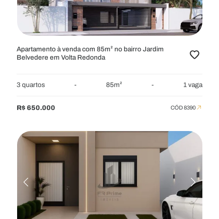
ÁREA MÍNIMA
QUARTOS
Apartamento à venda com 85m² no bairro Jardim
Belvedere em Volta Redonda
VAGAS
BANHEIROS
3 quartos
-
85m²
-
1 vaga
R$ 650.000
CÓD 8390
CARACTERÍSTICAS
MOBILIADOS