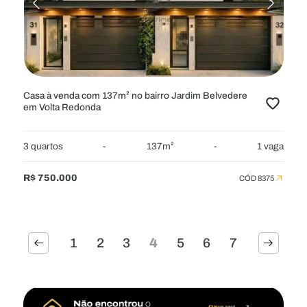
Casa à venda com 137m² no bairro Jardim Belvedere
em Volta Redonda
3 quartos
-
137m²
-
1 vaga
R$ 750.000
CÓD 8375
1
2
3
4
5
6
7