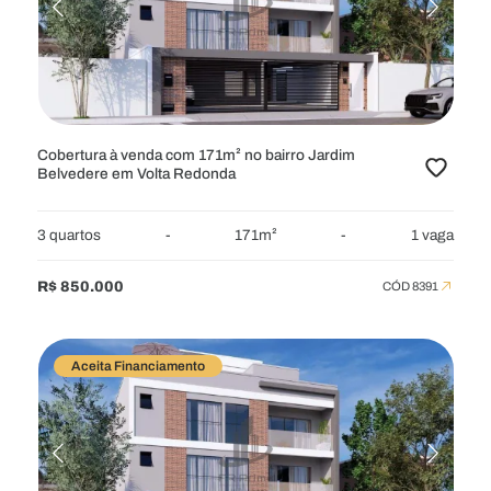
RESIDENCIAL
APARTAMENTOS
APARTAMENTOS GARDEN
CASAS
CHÁCARAS
COBERTURAS
FAZENDAS
FLATS
SÍTIOS
TERRENOS
TERRENOS EM CONDOMÍNIO
Cobertura à venda com 171m² no bairro Jardim
Belvedere em Volta Redonda
COMERCIAL
GALPÕES
LOJAS
PONTOS
PRÉDIOS
3 quartos
-
171m²
-
1 vaga
SALAS
R$ 850.000
CÓD 8391
LOCALIZAÇÃO
Aceita Financiamento
Selecione
VALOR