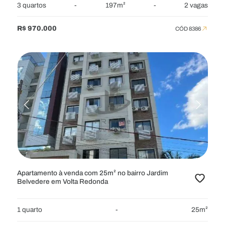
3 quartos
-
197m²
-
2 vagas
R$ 970.000
CÓD 8386
Apartamento à venda com 25m² no bairro Jardim
Belvedere em Volta Redonda
1 quarto
-
25m²