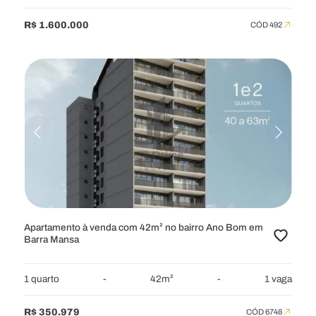
R$ 1.600.000
CÓD 492
Apartamento à venda com 42m² no bairro Ano Bom em
Barra Mansa
1 quarto
-
42m²
-
1 vaga
R$ 350.979
CÓD 6748