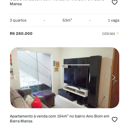
Mansa
3 quartos
-
53m²
-
1 vaga
R$ 260.000
CÓD 501
Apartamento à venda com 154m² no bairro Ano Bom em
Barra Mansa