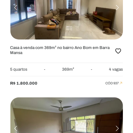
RESIDENCIAL
APARTAMENTOS
APARTAMENTOS GARDEN
CASAS
CHÁCARAS
COBERTURAS
FAZENDAS
FLATS
SÍTIOS
TERRENOS
TERRENOS EM CONDOMÍNIO
Casa à venda com 369m² no bairro Ano Bom em Barra
Mansa
COMERCIAL
GALPÕES
LOJAS
PONTOS
PRÉDIOS
5 quartos
-
369m²
-
4 vagas
SALAS
R$ 1.800.000
CÓD 937
LOCALIZAÇÃO
1 Bairro Selecionado
VALOR