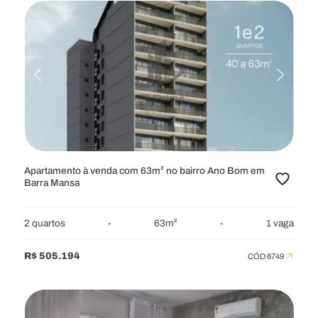
Apartamento à venda com 63m² no bairro Ano Bom em
Barra Mansa
2 quartos
-
63m²
-
1 vaga
R$ 505.194
CÓD 6749