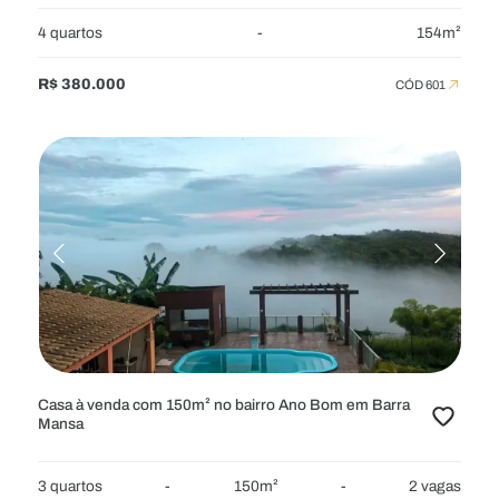
4 quartos
-
154m²
R$ 380.000
CÓD 601
Casa à venda com 150m² no bairro Ano Bom em Barra
Mansa
3 quartos
-
150m²
-
2 vagas