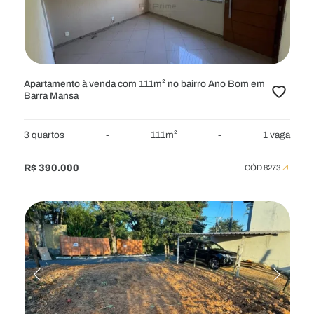
ÁREA MÍNIMA
QUARTOS
Apartamento à venda com 111m² no bairro Ano Bom em
Barra Mansa
VAGAS
BANHEIROS
3 quartos
-
111m²
-
1 vaga
R$ 390.000
CÓD 8273
CARACTERÍSTICAS
MOBILIADOS