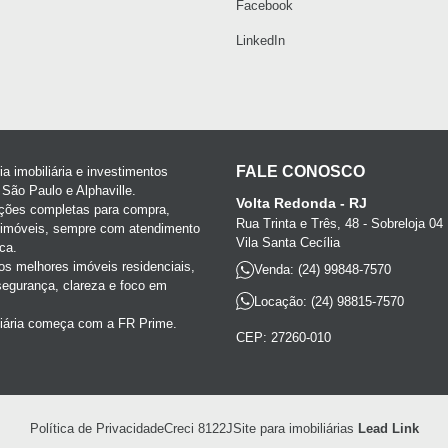
Facebook
LinkedIn
FALE CONOSCO
a imobiliária e investimentos
 São Paulo e Alphaville.
Volta Redonda - RJ
ções completas para compra,
Rua Trinta e Três, 48 - Sobreloja 04
e imóveis, sempre com atendimento
Vila Santa Cecília
ca.
s melhores imóveis residenciais,
Venda: (24) 99848-7570
segurança, clareza e foco em
Locação: (24) 98815-7570
liária começa com a FR Prime.
CEP: 27260-010
Política de Privacidade
Creci 8122J
Site para imobiliárias
Lead Link