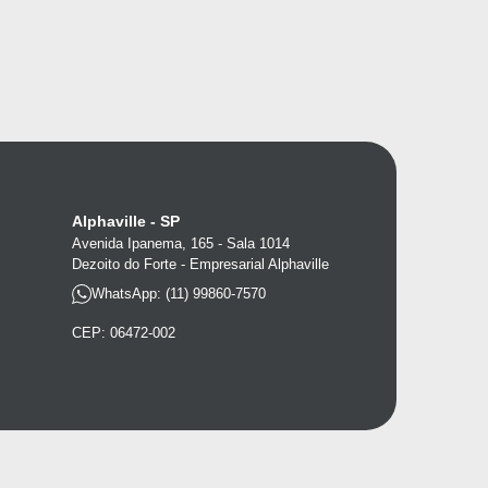
Alphaville - SP
Avenida Ipanema, 165 - Sala 1014
Dezoito do Forte - Empresarial Alphaville
WhatsApp: (11) 99860-7570
CEP: 06472-002