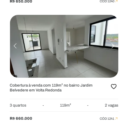
R$ 650.000
CÓD 1240
Cobertura à venda com 119m² no bairro Jardim
Belvedere em Volta Redonda
3 quartos
-
119m²
-
2 vagas
R$ 660.000
CÓD 1241