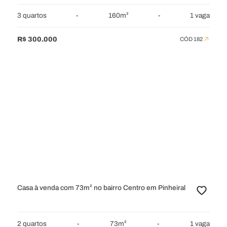
3 quartos
-
160m²
-
1 vaga
R$ 300.000
CÓD 182
Casa à venda com 73m² no bairro Centro em Pinheiral
2 quartos
-
73m²
-
1 vaga