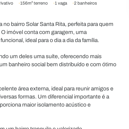
ivativo
156m² terreno
1 vaga
2 banheiros
o bairro Solar Santa Rita, perfeita para quem
de. O imóvel conta com garagem, uma
cional, ideal para o dia a dia da família.
endo um deles uma suíte, oferecendo mais
um banheiro social bem distribuído e com ótimo
elente área externa, ideal para reunir amigos e
iversas formas. Um diferencial importante é a
oporciona maior isolamento acústico e
um bairro tranquilo e valorizado.