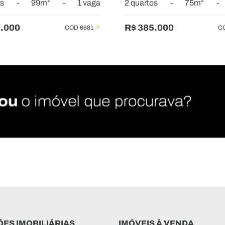
os
-
99m²
-
1 vaga
2 quartos
-
75m²
-
0.000
R$ 385.000
CÓD 6681
C
ES IMOBILIÁRIAS
IMÓVEIS À VENDA