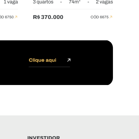
1 vaga
3 quartos
-
74m²
-
2 vagas
R$ 370.000
ÓD 6750
CÓD 6675
INVESTIDOR