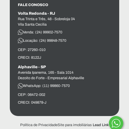
FALE CONOSCO
Volta Redonda - RJ
Rua Trinta e Três, 48 - Sobreloja 04
Vila Santa Cecília
Venda: (24) 99902-7570
Locação: (24) 99848-7570
CEP: 27260-010
CRECI: 8122J
Alphaville - SP
Avenida Ipanema, 165 - Sala 1014
Dezoito do Forte - Empresarial Alphaville
WhatsApp: (11) 99860-7570
CEP: 06472-002
CRECI: 049878-J
Política de Privacidade
Site para imobiliárias
Lead Link