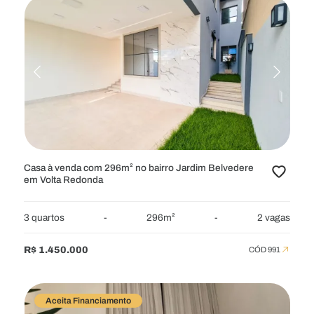
Casa à venda com 296m² no bairro Jardim Belvedere
em Volta Redonda
3 quartos
-
296m²
-
2 vagas
R$ 1.450.000
CÓD 991
Aceita Financiamento