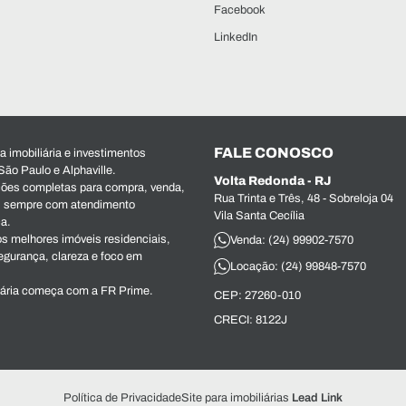
Facebook
LinkedIn
FALE CONOSCO
 imobiliária e investimentos
São Paulo e Alphaville.
Volta Redonda - RJ
ões completas para compra, venda,
Rua Trinta e Três, 48 - Sobreloja 04
s, sempre com atendimento
Vila Santa Cecília
ca.
s melhores imóveis residenciais,
Venda: (24) 99902-7570
egurança, clareza e foco em
Locação: (24) 99848-7570
iária começa com a FR Prime.
CEP: 27260-010
CRECI: 8122J
Política de Privacidade
Site para imobiliárias
Lead Link