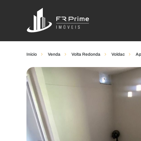
Início
Venda
Volta Redonda
Voldac
Ap