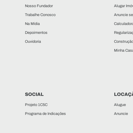
Nosso Fundador
Alugar Imó
Trabalhe Conosco
Anuncie se
Na Mídia
Calculadora
Depoimentos
Regulariza
Ouvidoria
Construçã
Minha Casa
SOCIAL
LOCAÇ
Projeto 1C5C
Alugue
Programa de Indicações
Anuncie