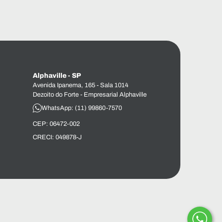
Alphaville - SP
Avenida Ipanema, 165 - Sala 1014
Dezoito do Forte - Empresarial Alphaville
WhatsApp: (11) 99860-7570
CEP: 06472-002
CRECI: 049878-J