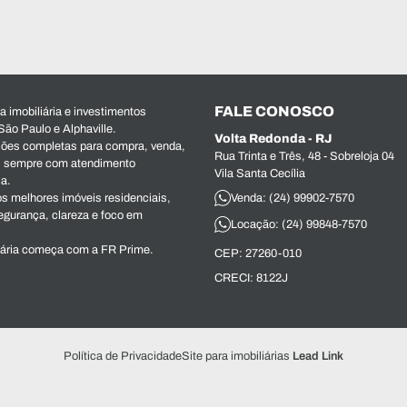
FALE CONOSCO
 imobiliária e investimentos
São Paulo e Alphaville.
Volta Redonda - RJ
ões completas para compra, venda,
Rua Trinta e Três, 48 - Sobreloja 04
s, sempre com atendimento
Vila Santa Cecília
ca.
s melhores imóveis residenciais,
Venda: (24) 99902-7570
egurança, clareza e foco em
Locação: (24) 99848-7570
iária começa com a FR Prime.
CEP: 27260-010
CRECI: 8122J
Política de Privacidade
Site para imobiliárias
Lead Link