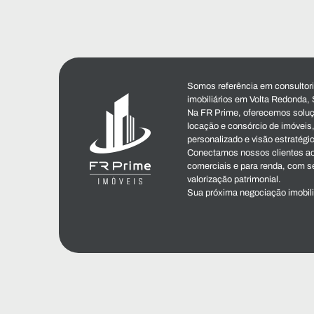
Somos referência em consultoria
imobiliários em Volta Redonda, 
Na FR Prime, oferecemos soluç
locação e consórcio de imóvei
personalizado e visão estratégi
Conectamos nossos clientes ao
comerciais e para renda, com s
valorização patrimonial.
Sua próxima negociação imobil