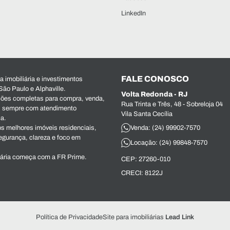
LinkedIn
FALE CONOSCO
 imobiliária e investimentos
São Paulo e Alphaville.
Volta Redonda - RJ
ões completas para compra, venda,
Rua Trinta e Três, 48 - Sobreloja 04
s, sempre com atendimento
Vila Santa Cecília
ca.
s melhores imóveis residenciais,
Venda: (24) 99902-7570
egurança, clareza e foco em
Locação: (24) 99848-7570
iária começa com a FR Prime.
CEP: 27260-010
CRECI: 8122J
Política de Privacidade
Site para imobiliárias
Lead Link