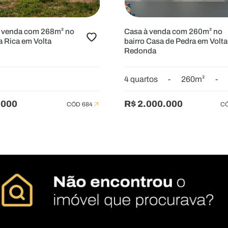
à venda com 268m² no
Casa à venda com 260m² no
la Rica em Volta
bairro Casa de Pedra em Volta
Redonda
4 quartos
-
260m²
-
.000
R$ 2.000.000
CÓD 684
CÓ