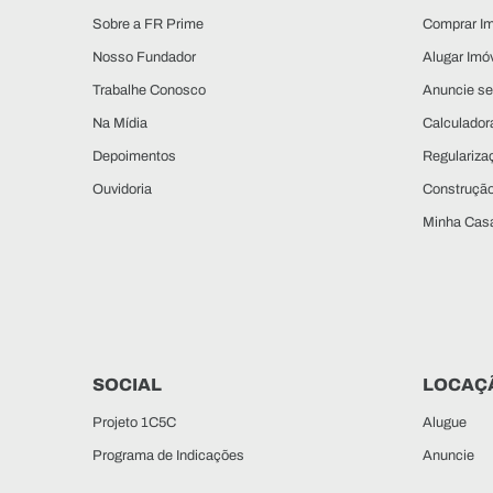
Sobre a FR Prime
Comprar Im
Nosso Fundador
Alugar Imó
Trabalhe Conosco
Anuncie se
Na Mídia
Calculadora
Depoimentos
Regulariza
Ouvidoria
Construçã
Minha Casa
SOCIAL
LOCAÇ
Projeto 1C5C
Alugue
Programa de Indicações
Anuncie