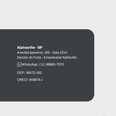
Alphaville - SP
Avenida Ipanema, 165 - Sala 1014
Dezoito do Forte - Empresarial Alphaville
WhatsApp: (11) 99860-7570
CEP: 06472-002
CRECI: 049878-J