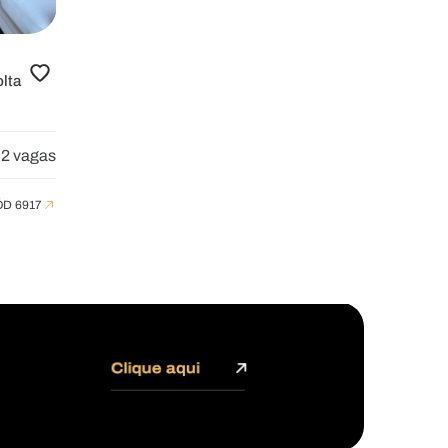
lta
2 vagas
D 6917