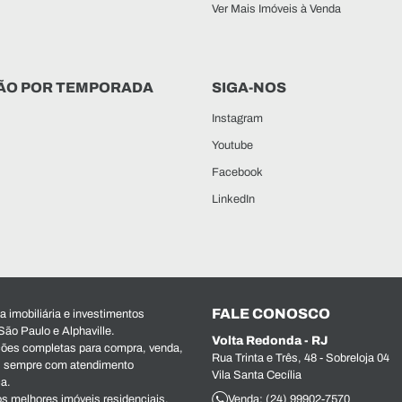
Ver Mais Imóveis à Venda
ÃO POR TEMPORADA
SIGA-NOS
Instagram
Youtube
Facebook
LinkedIn
FALE CONOSCO
 imobiliária e investimentos
São Paulo e Alphaville.
Volta Redonda - RJ
ões completas para compra, venda,
Rua Trinta e Três, 48 - Sobreloja 04
s, sempre com atendimento
Vila Santa Cecília
ca.
s melhores imóveis residenciais,
Venda: (24) 99902-7570