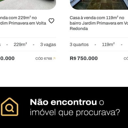
enda com 229m² no
Casa à venda com 119m² no
rdim Primavera em Volta
bairro Jardim Primavera em Vo
Redonda
s
-
229m²
-
3 vagas
3 quartos
-
119m²
-
50.000
R$ 750.000
CÓD 6768
CÓ