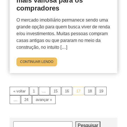
mais valiosa para os
compradores
O mercado imobiliário permanece sendo uma
grande opção para quem busca viver de renda
e/ou investimentos. Muitas pessoas compram
casas antigas ou que pararam no meio da
construção, no intuito […]
CONTINUAR LENDO
« voltar
1
…
15
16
17
18
19
…
24
avançar »
Pesquisar
Pesquisar