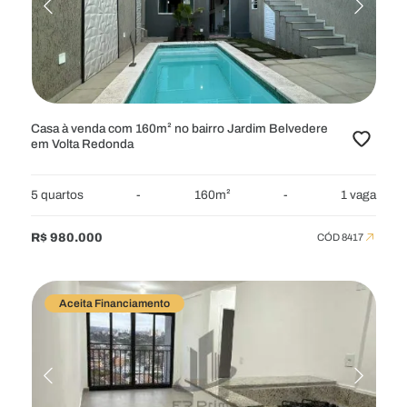
RESIDENCIAL
APARTAMENTOS
APARTAMENTOS GARDEN
CASAS
CHÁCARAS
COBERTURAS
FAZENDAS
FLATS
SÍTIOS
TERRENOS
TERRENOS EM CONDOMÍNIO
Casa à venda com 160m² no bairro Jardim Belvedere
em Volta Redonda
COMERCIAL
GALPÕES
LOJAS
PONTOS
PRÉDIOS
5 quartos
-
160m²
-
1 vaga
SALAS
R$ 980.000
CÓD 8417
LOCALIZAÇÃO
Aceita Financiamento
Selecione
VALOR