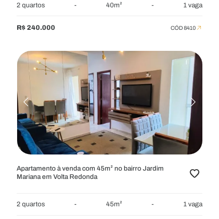
2 quartos
-
40m²
-
1 vaga
R$ 240.000
CÓD 8410
Apartamento à venda com 45m² no bairro Jardim
Mariana em Volta Redonda
2 quartos
-
45m²
-
1 vaga