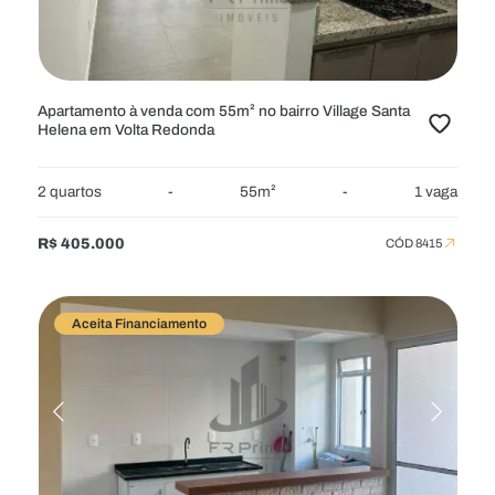
ÁREA MÍNIMA
QUARTOS
Apartamento à venda com 55m² no bairro Village Santa
Helena em Volta Redonda
VAGAS
BANHEIROS
2 quartos
-
55m²
-
1 vaga
R$ 405.000
CÓD 8415
CARACTERÍSTICAS
MOBILIADOS
Aceita Financiamento