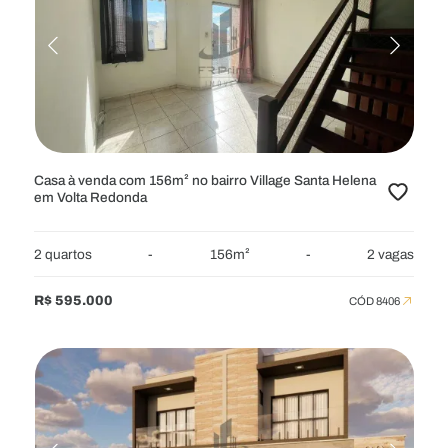
Casa à venda com 156m² no bairro Village Santa Helena
em Volta Redonda
2 quartos
-
156m²
-
2 vagas
R$ 595.000
CÓD 8406