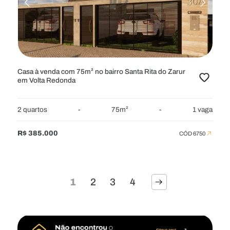
Casa à venda com 75m² no bairro Santa Rita do Zarur
em Volta Redonda
2 quartos
-
75m²
-
1 vaga
R$ 385.000
CÓD 6750
1
2
3
4