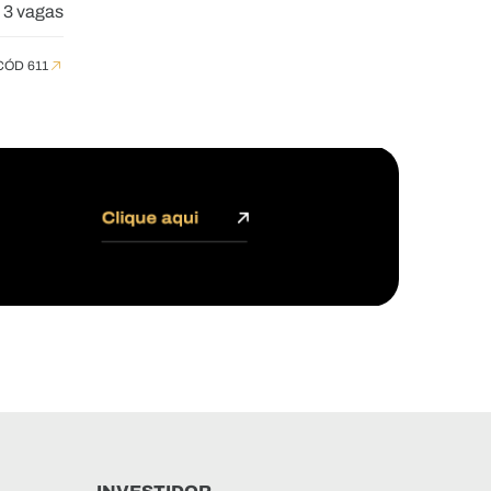
3 vagas
CÓD 611