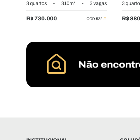
3 quartos
-
310m²
-
3 vagas
3 quart
R$ 730.000
R$ 88
CÓD 532