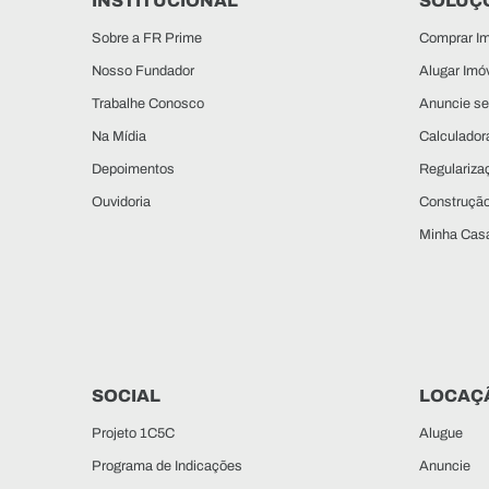
INSTITUCIONAL
SOLUÇÕ
Sobre a FR Prime
Comprar Im
Nosso Fundador
Alugar Imó
Trabalhe Conosco
Anuncie se
Na Mídia
Calculadora
Depoimentos
Regulariza
Ouvidoria
Construçã
Minha Casa
SOCIAL
LOCAÇ
Projeto 1C5C
Alugue
Programa de Indicações
Anuncie