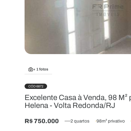
+ 1 fotos
CÓD 6872
Excelente Casa à Venda, 98 M² p
Helena - Volta Redonda/RJ
R$ 750.000
2 quartos
98m² privativo