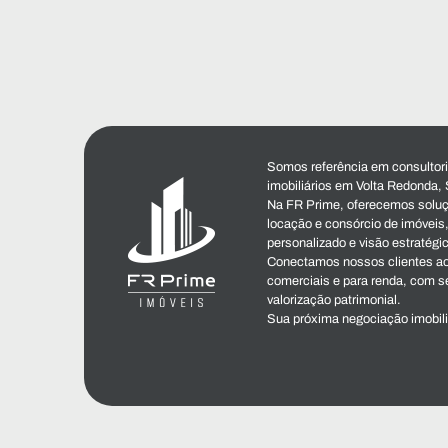
Somos referência em consultoria
imobiliários em Volta Redonda, 
Na FR Prime, oferecemos soluç
locação e consórcio de imóvei
personalizado e visão estratégi
Conectamos nossos clientes ao
comerciais e para renda, com s
valorização patrimonial.
Sua próxima negociação imobil