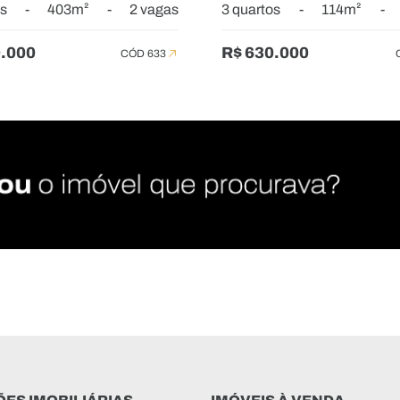
os
-
403m²
-
2 vagas
3 quartos
-
114m²
-
0.000
R$ 630.000
CÓD 633