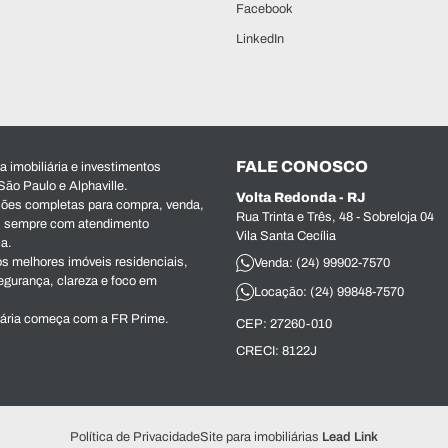
Facebook
LinkedIn
FALE CONOSCO
 imobiliária e investimentos
São Paulo e Alphaville.
Volta Redonda - RJ
ões completas para compra, venda,
Rua Trinta e Três, 48 - Sobreloja 04
s, sempre com atendimento
Vila Santa Cecília
ca.
s melhores imóveis residenciais,
Venda: (24) 99902-7570
egurança, clareza e foco em
Locação: (24) 99848-7570
iária começa com a FR Prime.
CEP: 27260-010
CRECI: 8122J
Política de Privacidade
Site para imobiliárias
Lead Link