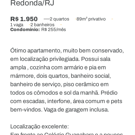
Redonda/RJ
R$ 1.950
2 quartos
89m² privativo
1 vaga
2 banheiros
Condomínio:
R$ 255/mês
Ótimo apartamento, muito bem conservado,
em localização privilegiada. Possui sala
ampla , cozinha com armário e pia em
mármore, dois quartos, banheiro social,
banheiro de serviço, piso cerâmico em
todos os cômodos e sol da manhã. Prédio
com escadas, interfone, área comum e pets
bem-vindos. Vaga de garagem inclusa.
Localização excelente:
Em frente ao Colégio Guanabara e a poucos