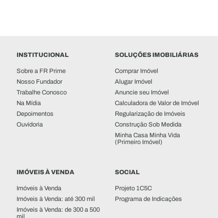
ÁREA MÍNIMA
QUARTOS
INSTITUCIONAL
SOLUÇÕES IMOBILIÁRIAS
VAGAS
Sobre a FR Prime
Comprar Imóvel
Nosso Fundador
Alugar Imóvel
Trabalhe Conosco
Anuncie seu Imóvel
BANHEIROS
Na Mídia
Calculadora de Valor de Imóvel
Depoimentos
Regularização de Imóveis
CARACTERÍSTICAS
Ouvidoria
Construção Sob Medida
Minha Casa Minha Vida
(Primeiro Imóvel)
MOBILIADOS
IMÓVEIS À VENDA
SOCIAL
Imóveis à Venda
Projeto 1C5C
Imóveis à Venda: até 300 mil
Programa de Indicações
Imóveis à Venda: de 300 a 500
mil