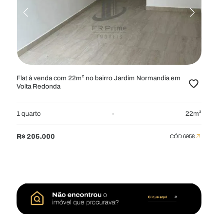
RESIDENCIAL
APARTAMENTOS
APARTAMENTOS GARDEN
CASAS
CHÁCARAS
COBERTURAS
FAZENDAS
FLATS
SÍTIOS
TERRENOS
TERRENOS EM CONDOMÍNIO
Flat à venda com 22m² no bairro Jardim Normandia em
Volta Redonda
COMERCIAL
GALPÕES
LOJAS
PONTOS
PRÉDIOS
1 quarto
-
22m²
SALAS
R$ 205.000
CÓD 6958
LOCALIZAÇÃO
1 Bairro Selecionado
VALOR