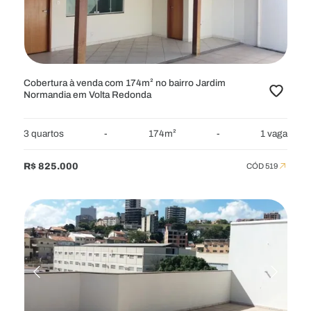
LOCALIZAÇÃO
2 Bairros Selecionados
Cobertura à venda com 174m² no bairro Jardim
Normandia em Volta Redonda
VALOR
3 quartos
-
174m²
-
1 vaga
ÁREA MÍNIMA
R$ 825.000
CÓD 519
QUARTOS
VAGAS
BANHEIROS
CARACTERÍSTICAS