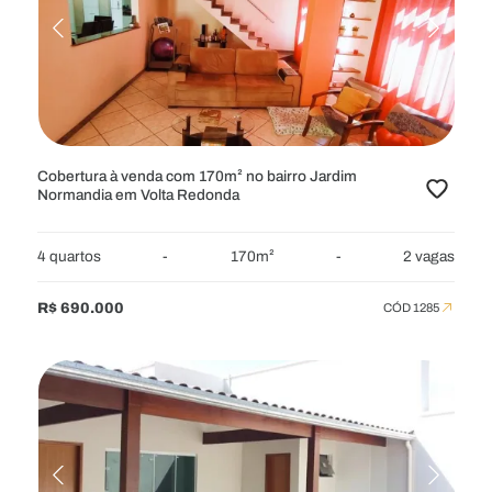
RESIDENCIAL
APARTAMENTOS
APARTAMENTOS
APARTAMENTOS GARDEN
APARTAMENTOS GARDEN
CASAS
CASAS
CHÁCARAS
CHÁCARAS
COBERTURAS
Cobertura à venda com 170m² no bairro Jardim
Normandia em Volta Redonda
COBERTURAS
FAZENDAS
FAZENDAS
FLATS
FLATS
SÍTIOS
SÍTIOS
4 quartos
-
170m²
-
2 vagas
TERRENOS
TERRENOS
TERRENOS EM CONDOMÍNIO
R$ 690.000
CÓD 1285
TERRENOS EM CONDOMÍNIO
COMERCIAL
GALPÕES
GALPÕES
LOJAS
LOJAS
PONTOS
PONTOS
PRÉDIOS
PRÉDIOS
SALAS
SALAS