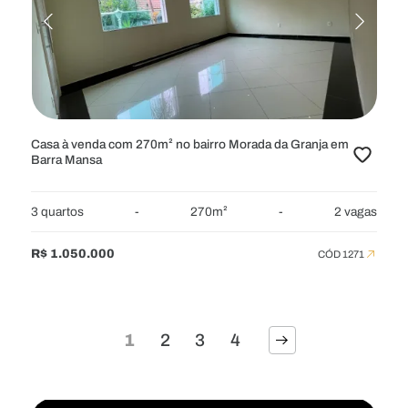
Casa à venda com 270m² no bairro Morada da Granja em
Barra Mansa
3 quartos
-
270m²
-
2 vagas
R$ 1.050.000
CÓD 1271
1
2
3
4