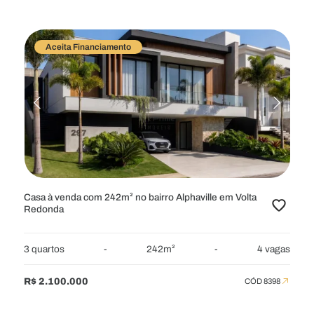
Aceita Financiamento
Casa à venda com 242m² no bairro Alphaville em Volta
Redonda
3 quartos
-
242m²
-
4 vagas
R$ 2.100.000
CÓD 8398