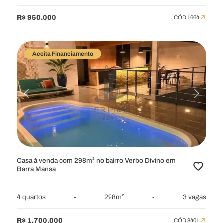
R$ 950.000
CÓD 1664
Aceita Financiamento
Casa à venda com 298m² no bairro Verbo Divino em
Barra Mansa
4 quartos
-
298m²
-
3 vagas
R$ 1.700.000
CÓD 8401