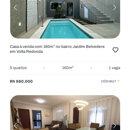
RESIDENCIAL
APARTAMENTOS
APARTAMENTOS
APARTAMENTOS GARDEN
APARTAMENTOS GARDEN
CASAS
CASAS
CHÁCARAS
CHÁCARAS
COBERTURAS
Casa à venda com 160m² no bairro Jardim Belvedere
em Volta Redonda
COBERTURAS
FAZENDAS
FAZENDAS
FLATS
FLATS
SÍTIOS
SÍTIOS
5 quartos
-
160m²
-
1 vaga
TERRENOS
TERRENOS
TERRENOS EM CONDOMÍNIO
R$ 980.000
CÓD 8417
TERRENOS EM CONDOMÍNIO
COMERCIAL
GALPÕES
GALPÕES
LOJAS
LOJAS
PONTOS
PONTOS
PRÉDIOS
PRÉDIOS
SALAS
SALAS