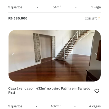
3 quartos
-
54m²
-
1 vaga
R$ 580.000
CÓD 1670
Casa à venda com 432m² no bairro Fatima em Barra do
Piraí
3 quartos
-
432m²
-
4 vagas