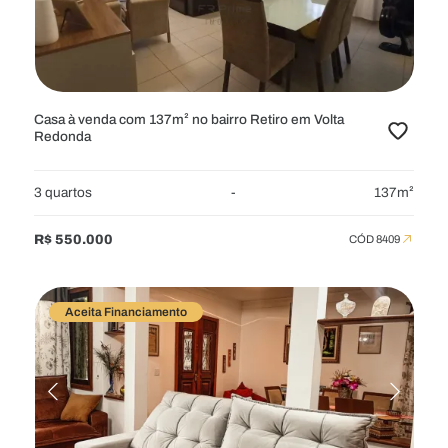
LOCALIZAÇÃO
Selecione
Casa à venda com 137m² no bairro Retiro em Volta
Redonda
VALOR
3 quartos
-
137m²
ÁREA MÍNIMA
R$ 550.000
CÓD 8409
QUARTOS
Aceita Financiamento
VAGAS
BANHEIROS
CARACTERÍSTICAS